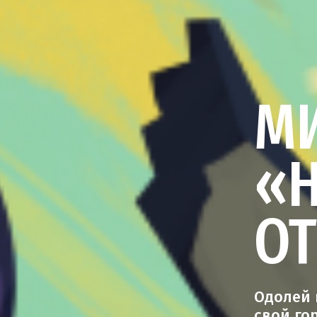
М
«
О
Одолей 
свой го