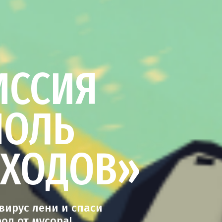
ИССИЯ
НОЛЬ
ТХОДОВ»
вирус лени и спаси
род от мусора!