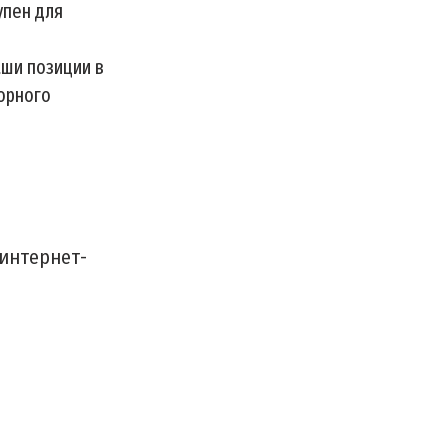
упен для
аши позиции в
сорного
 интернет-