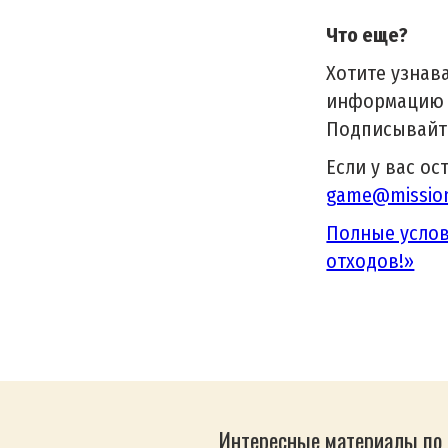
Что еще?
Хотите узнав
информацию о
Подписывайте
Если у вас ос
game@mission
Полные услов
отходов!»
Интересные материалы по 