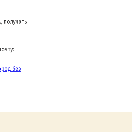
, получать
почту:
ород без