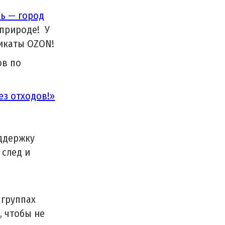
нь — город
 природе! У
фикаты OZON!
ов по
ез отходов!»
оддержку
 след и
 группах
, чтобы не