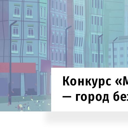
Конкурс «
— город бе