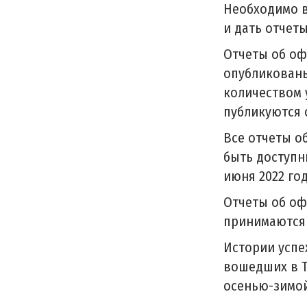
Необходимо в
и дать отчеты
Отчеты об оф
опубликованы
количеством 
публикуются о
Все отчеты о
быть доступн
июня 2022 год
Отчеты об оф
принимаются 
Истории успе
вошедших в Т
осенью-зимой