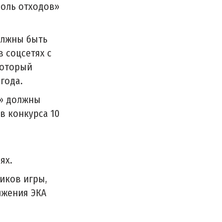
Ноль отходов»
олжны быть
в соцсетях с
который
года.
в» должны
в конкурса 10
ях.
ников игры,
ижения ЭКА