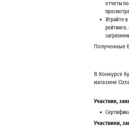
отчеты по
просмотра
Играйте в
рейтинге,
загрязнен
Полученные б
В Конкурсе б
магазине Ozo
Участник, зан
Cертифика
Участники, за