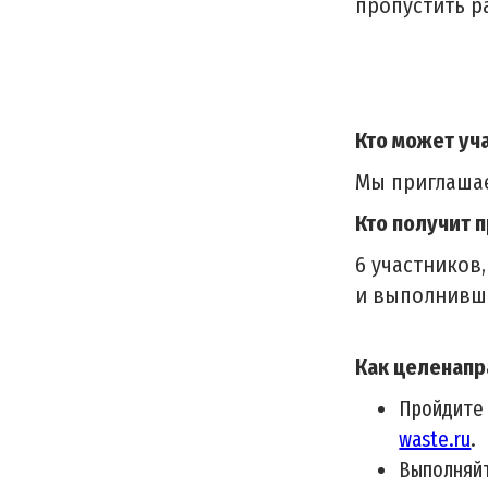
пропустить р
Кто может уч
Мы приглашае
Кто получит 
6 участников
и выполнивши
Как целенапр
Пройдите 
waste.ru
.
Выполняйт