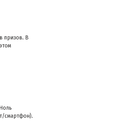
в призов. В
 этом
«Ноль
т/смартфон).